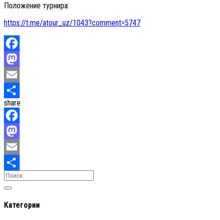
Положение турнира:
https://t.me/atour_uz/1043?comment=5747
Facebook
Mastodon
Email
share
Отправить
Facebook
Mastodon
Email
Отправить
Категории