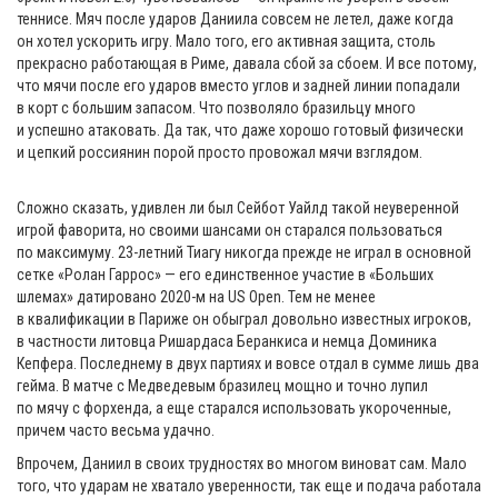
теннисе. Мяч после ударов Даниила совсем не летел, даже когда
он хотел ускорить игру. Мало того, его активная защита, столь
прекрасно работающая в Риме, давала сбой за сбоем. И все потому,
что мячи после его ударов вместо углов и задней линии попадали
в корт с большим запасом. Что позволяло бразильцу много
и успешно атаковать. Да так, что даже хорошо готовый физически
и цепкий россиянин порой просто провожал мячи взглядом.
Сложно сказать, удивлен ли был Сейбот Уайлд такой неуверенной
игрой фаворита, но своими шансами он старался пользоваться
по максимуму. 23-летний Тиагу никогда прежде не играл в основной
сетке «Ролан Гаррос» — его единственное участие в «Больших
шлемах» датировано 2020-м на US Open. Тем не менее
в квалификации в Париже он обыграл довольно известных игроков,
в частности литовца Ришардаса Беранкиса и немца Доминика
Кепфера. Последнему в двух партиях и вовсе отдал в сумме лишь два
гейма. В матче с Медведевым бразилец мощно и точно лупил
по мячу с форхенда, а еще старался использовать укороченные,
причем часто весьма удачно.
Впрочем, Даниил в своих трудностях во многом виноват сам. Мало
того, что ударам не хватало уверенности, так еще и подача работала