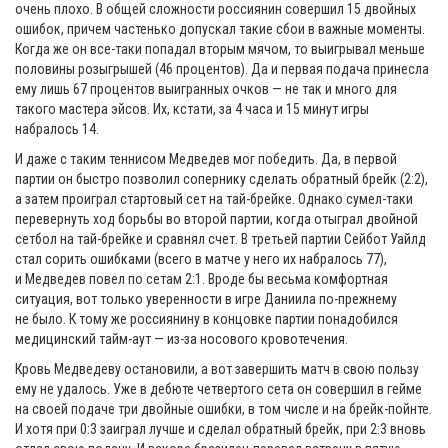
очень плохо. В общей сложности россиянин совершил 15 двойных
ошибок, причем частенько допускал такие сбои в важные моменты.
Когда же он все-таки попадал вторым мячом, то выигрывал меньше
половины розыгрышей (46 процентов). Да и первая подача принесла
ему лишь 67 процентов выигранных очков — не так и много для
такого мастера эйсов. Их, кстати, за 4 часа и 15 минут игры
набралось 14.
И даже с таким теннисом Медведев мог победить. Да, в первой
партии он быстро позволил сопернику сделать обратный брейк (2:2),
а затем проиграл стартовый сет на тай-брейке. Однако сумел-таки
перевернуть ход борьбы во второй партии, когда отыграл двойной
сетбол на тай-брейке и сравнял счет. В третьей партии Сейбот Уайлд
стал сорить ошибками (всего в матче у него их набралось 77),
и Медведев повел по сетам 2:1. Вроде бы весьма комфортная
ситуация, вот только уверенности в игре Даниила по-прежнему
не было. К тому же россиянину в концовке партии понадобился
медицинский тайм-аут — из-за носового кровотечения.
Кровь Медведеву остановили, а вот завершить матч в свою пользу
ему не удалось. Уже в дебюте четвертого сета он совершил в гейме
на своей подаче три двойные ошибки, в том числе и на брейк-пойнте.
И хотя при 0:3 заиграл лучше и сделал обратный брейк, при 2:3 вновь