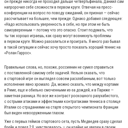
он прежде никогда не проходил дальше четвертьфинала, Даниил сам
напророчил себе сложности в первом круге. Отвечая на пресс-
конференции на вопрос по поводу ожиданий, он признал — сейчас
рассчитывает на большее, чем прежде. Однако добавил следующее:
«Надо использовать уверенность в себе, но при этом не быть
самоуверенным — потому что это опасно. Стоит подумать, что
ты так хорошо играешь, как сразу могут возникнуть проблемы
в первом круге. Можно разозлиться и проиграть. Я много раз бывал
в такой ситуации и сейчас хочу просто показать хороший теннис на
«Ролан Гаррос».
Правильные слова, но, похоже, россиянин не сумел справиться
с поставленной самому себе задачей. Нельзя сказать, что
в стартовой игре он выглядел совсем расхлябанным, вот только
исполнение явно хромало. Да, можно сказать, что между кортами
в Риме, еще и обильно смоченными из-за дождей, и в Париже —
заметная разница. Но все же контраст роскошного разухабистого,
с острыми атаками и эффектными контратаками тенниса в столице
Италии со страданиями на старте открытого чемпионата Франции
был виден невооруженным глазом.
Уже с первых геймов стартового сета, пусть Медведев сразу сделал
брейк и повел 2:0, чувствовалось — он крайне не уверен в своем