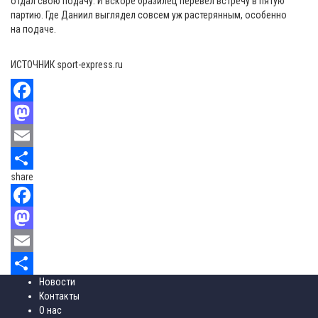
отдал свою подачу. И вскоре бразилец перевел встречу в пятую
партию. Где Даниил выглядел совсем уж растерянным, особенно
на подаче.
ИСТОЧНИК sport-express.ru
Facebook
Mastodon
Email
share
Отправить
Facebook
Mastodon
Email
Новости
Отправить
Контакты
О нас