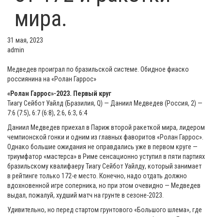
мира.
31 мая, 2023
admin
Медведев проиграл по бразильской системе. Обидное фиаско
россиянина на «Ролан Гаррос»
«Ролан Гаррос»-2023. Первый круг
Тиагу Сейбот Уайлд (Бразилия, Q) — Даниил Медведев (Россия, 2) —
7:6 (7:5), 6:7 (6:8), 2:6, 6:3, 6:4
Даниил Медведев приехал в Париж второй ракеткой мира, лидером
чемпионской гонки и одним из главных фаворитов «Ролан Гаррос».
Однако большие ожидания не оправдались уже в первом круге —
триумфатор «мастерса» в Риме сенсационно уступил в пяти партиях
бразильскому квалифаеру Тиагу Сейбот Уайлду, который занимает
в рейтинге только 172-е место. Конечно, надо отдать должно
вдохновенной игре соперника, но при этом очевидно — Медведев
выдал, пожалуй, худший матч на грунте в сезоне-2023.
Удивительно, но перед стартом грунтового «Большого шлема», где