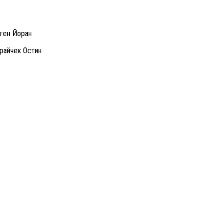
ген Йоран
райчек Остин