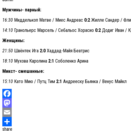
Мужчины- парный:
16:30
Мидделькоп Матве / Миес Андреас
0:2
Жилле Сандер / Фли
14:10
Гранольерс Марсель / Себальос Хорасио
0:2
Додиг Иван / К
Женщины:
21:50
Швёнтек Ига
2:0
Хаддад-Майя Беатрис
18:10
Мухова Каролина
2:1
Соболенко Арина
Микст- смешанные:
15:10
Като Мию / Путц Тим
2:1
Андрееску Бьянка / Венус Майкл
Facebook
Mastodon
Email
share
Отправить