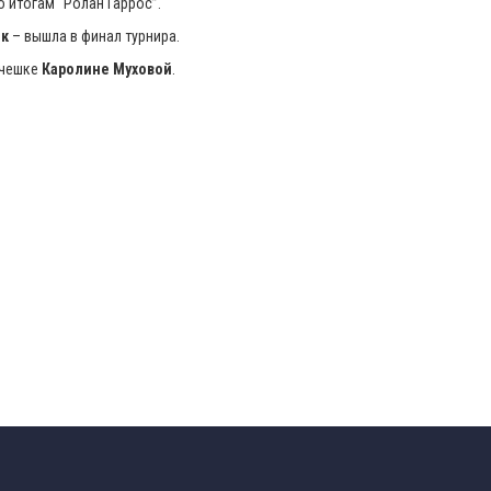
 итогам “Ролан Гаррос”.
ек
– вышла в финал турнира.
 чешке
Каролине Муховой
.