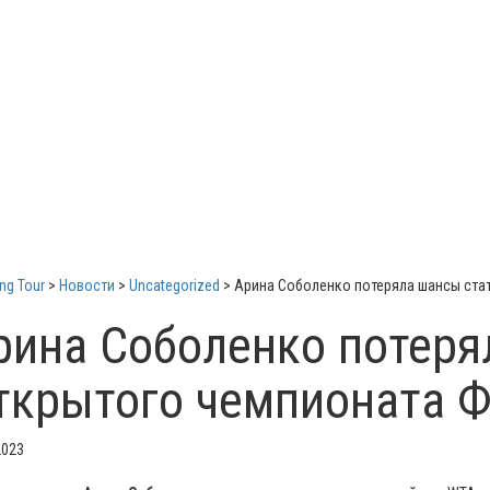
ng Tour
>
Новости
>
Uncategorized
>
Арина Соболенко потеряла шансы ста
рина Соболенко потеря
ткрытого чемпионата 
2023