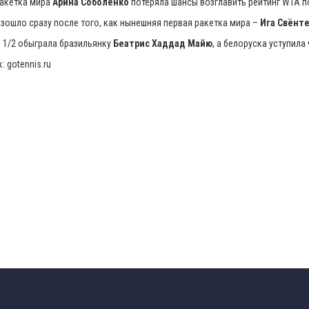
ракетка мира
Арина Соболенко
потеряла шансы возглавить рейтинг WTA по
зошло сразу после того, как нынешняя первая ракетка мира –
Ига Свёнт
 1/2 обыграла бразильянку
Беатрис Хаддад Майю
, а белоруска уступила
: gotennis.ru
k
n
ть
k
n
ть