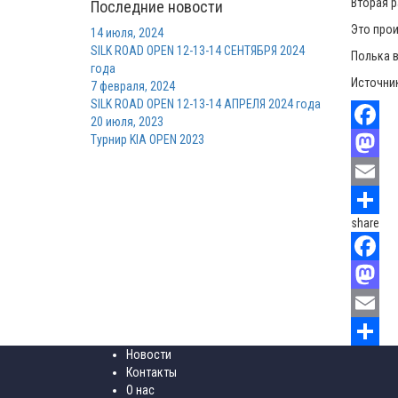
Вторая 
Последние новости
Это прои
14 июля, 2024
SILK ROAD OPEN 12-13-14 СЕНТЯБРЯ 2024
Полька в
года
Источник
7 февраля, 2024
SILK ROAD OPEN 12-13-14 АПРЕЛЯ 2024 года
20 июля, 2023
Турнир KIA OPEN 2023
Faceboo
Mastodo
Email
share
Отправи
Faceboo
Mastodo
Email
Новости
Отправи
Контакты
О нас